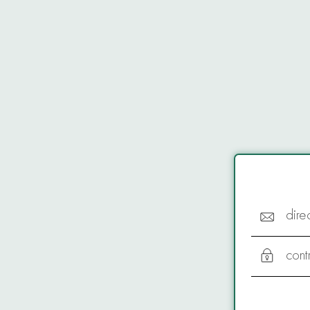
dire
cont