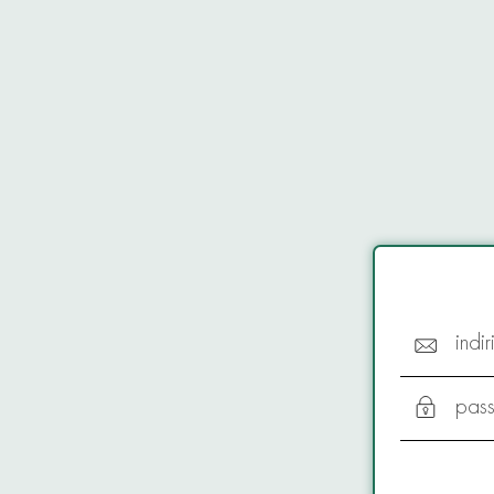
indi
pas