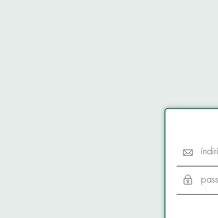
indi
pas