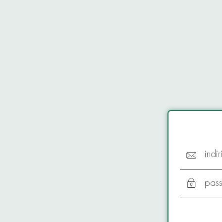
indi
pas