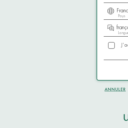
Pays
Langu
J'
ANNULER