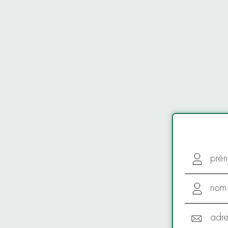
pré
nom
adre